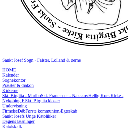
Sankt Josef Sogn - Falster, Lolland & øerne
HOME
Kalender
Sognekontor
Præster & diakon
Kirkerne
Skt. Birgitta - Maribo
Skt. Franciscus - Nakskov
Hellig Kors Kirke -
Nykøbing F.
Skt. Birgitta kloster
Undervisning
Firmelse
Dåb
Første kommunion
Ægteskab
Sankt Josefs Unge Katolikker
Dagens læsninger
Katolsk.dk