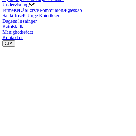
Undervisning
Firmelse
Dåb
Første kommunion
Ægteskab
Sankt Josefs Unge Katolikker
Dagens læsninger
Katolsk.dk
Menighedsrådet
Kontakt os
CTA