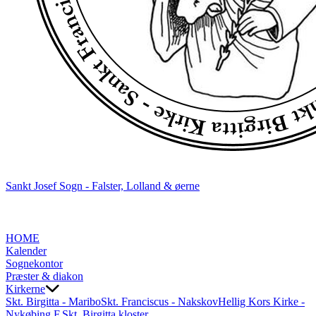
Sankt Josef Sogn - Falster, Lolland & øerne
HOME
Kalender
Sognekontor
Præster & diakon
Kirkerne
Skt. Birgitta - Maribo
Skt. Franciscus - Nakskov
Hellig Kors Kirke -
Nykøbing F.
Skt. Birgitta kloster